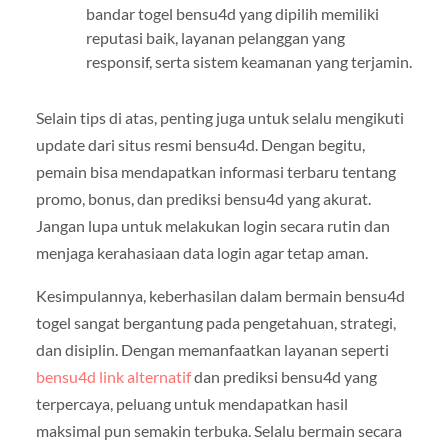
bandar togel bensu4d yang dipilih memiliki
reputasi baik, layanan pelanggan yang
responsif, serta sistem keamanan yang terjamin.
Selain tips di atas, penting juga untuk selalu mengikuti
update dari situs resmi bensu4d. Dengan begitu,
pemain bisa mendapatkan informasi terbaru tentang
promo, bonus, dan prediksi bensu4d yang akurat.
Jangan lupa untuk melakukan login secara rutin dan
menjaga kerahasiaan data login agar tetap aman.
Kesimpulannya, keberhasilan dalam bermain bensu4d
togel sangat bergantung pada pengetahuan, strategi,
dan disiplin. Dengan memanfaatkan layanan seperti
bensu4d link alternatif
dan prediksi bensu4d yang
terpercaya, peluang untuk mendapatkan hasil
maksimal pun semakin terbuka. Selalu bermain secara