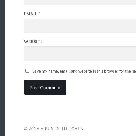
EMAIL
*
WEBSITE
Save my name, email, and website in this browser for the n
© 2026
A BUN IN THE OVEN