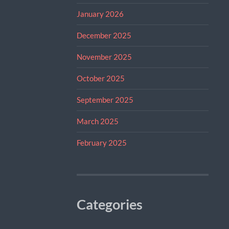
January 2026
December 2025
November 2025
October 2025
September 2025
March 2025
February 2025
Categories