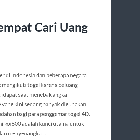
Tempat Cari Uang
er di Indonesia dan beberapa negara
k mengikuti togel karena peluang
 didapat saat menebak angka
e yang kini sedang banyak digunakan
dahan bagi para penggemar togel 4D.
i koi800 adalah kunci utama untuk
dan menyenangkan.