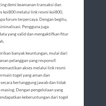
nting demi keamanan transaksi dan
 koi800 melalui link resmi koi800,
rapa forum terpercaya. Dengan begitu,
inimalisasi. Pengguna juga
ata yang valid dan mengaktifkan fitur
ah.
erikan banyak keuntungan, mulai dari
anan pelanggan yang responsif.
memastikan akses melalui link resmi
ermain togel yang aman dan
secara bertanggung jawab dan tidak
masing. Dengan pengelolaan yang
mendapatkan keberuntungan dari togel