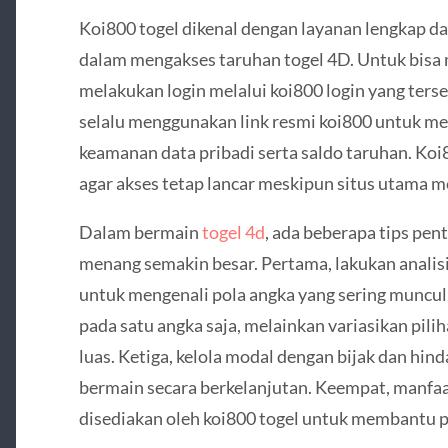
Koi800 togel dikenal dengan layanan lengkap 
dalam mengakses taruhan togel 4D. Untuk bisa 
melakukan login melalui koi800 login yang tersed
selalu menggunakan link resmi koi800 untuk m
keamanan data pribadi serta saldo taruhan. Koi8
agar akses tetap lancar meskipun situs utama 
Dalam bermain
togel 4d
, ada beberapa tips pent
menang semakin besar. Pertama, lakukan analis
untuk mengenali pola angka yang sering muncul.
pada satu angka saja, melainkan variasikan pili
luas. Ketiga, kelola modal dengan bijak dan hind
bermain secara berkelanjutan. Keempat, manfaatk
disediakan oleh koi800 togel untuk membantu 