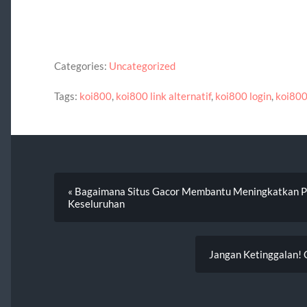
Categories:
Uncategorized
Tags:
koi800
,
koi800 link alternatif
,
koi800 login
,
koi800
« Bagaimana Situs Gacor Membantu Meningkatkan 
Keseluruhan
Jangan Ketinggalan! 